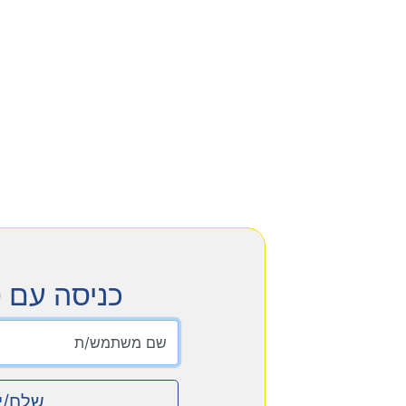
כניסה עם 
שם משתמש/ת
שלח/י