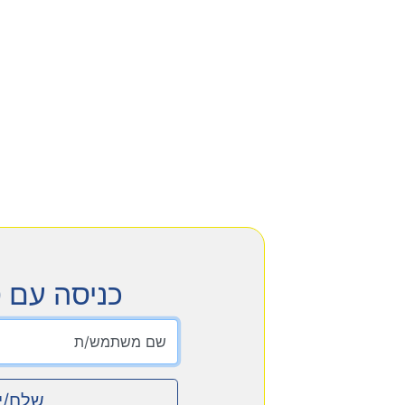
כניסה עם 
שם משתמש/ת
שלח/י